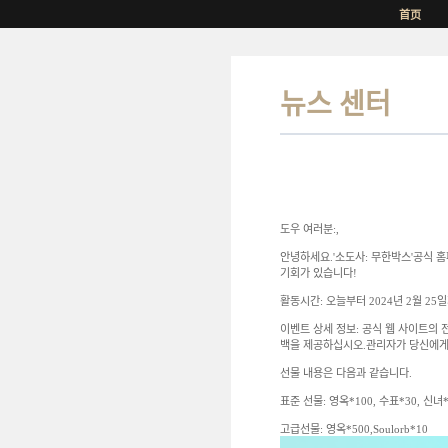
首页
뉴스 센터
도우 여러분:,
안녕하세요.'소도사: 무한박스'공식 홈
기회가 있습니다!
활동시간: 오늘부터 2024년 2월 25
이벤트 상세 정보: 공식 웹 사이트의
백을 제공하십시오.관리자가 당신에게 
선물 내용은 다음과 같습니다.
표준 선물: 영옥*100, 수표*30, 신녀*
고급선물: 영옥*500,Soulorb*10