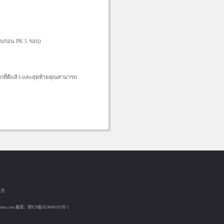
 จบก่อน PK 5 รอบ)
อกที่ดีแล้ว และสุดท้ายคุณสามารถ
生活
es.com 备案：
鄂ICP备2024040192号-1