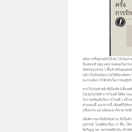
หลังจากที่ปลุกพลังไป๋เจ๋อ ไป๋เจ๋
นั้นค่อนข้างสูง แต่อาจลดลงในภายห
จัดสรรอุปกรณ์ 3 ชิ้นสำหรับคุณสมบั
แม้ว่าในปัจจุบันจะไม่ได้ซ้อนทับคว
จะกระตุ้นการโต้กลับในการต่อสู้จริ
หากไป๋เจ๋อทำหน้าที่เป็นสัตว์เลี้ยงห
ไป๋เจ๋อไม่ได้ทำการโจมตี ให้พิจา
โอกาสเพิ่มเติมในการโจมตี 2 ครั้ง
ตำแหน่งนี้ นอกจากนี้ เลือดที่ได้ร
แข็งแกร่ง อย่างน้อยเขาก็สามารถยื
เมื่อพิจารณาถึงปัจจัยต่างๆ นี่เป็
อุปกรณ์: โจมตีต่อเนื่อง 10 ชิ้น, โ
จิตวิญญาณ: หอกเทพปีกเงิน (ตัวหลัก