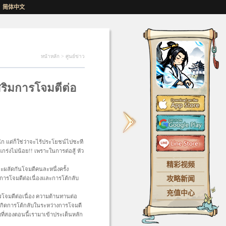
简体中文
หน้าหลัก
>
ศูนย์ข่าว
เสริมการโจมตีต่อ
หร่นัก แต่ก็ใช่ว่าจะไร้ประโยชน์ไปซะที
แกร่งไม่น้อย!! เพราะในการต่อสู้ หัว
精彩视频
งจะผลัดกันโจมตีคนละหนึ่งครั้ง
攻略新闻
้งการโจมตีต่อเนื่องและการโต้กลับ
充值中心
ารโจมตีต่อเนื่อง ความต้านทานต่อ
มเกิดการโต้กลับในระหว่างการโจมตี
บที่สองตอนนี้เรามาเข้าประเด็นหลัก