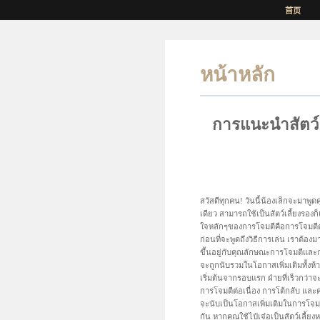
首页
หน้าหลัก
การแนะนำสัตว์ร้
สวัสดีทุกคน! วันนี้น้องเล็กจะมาพูดคุ
เดียว สามารถใช้เป็นสัตว์เลี้ยงรองก็
ใจหลักๆของการโจมตีคือการโจมตีต่
ก่อนที่จะพูดถึงวิธีการเล่น เราต้อง
ขึ้นอยู่กับคุณลักษณะการโจมตีและกา
จะถูกนับรวมในโอกาสเพิ่มเติมทั้งห้
เริ่มต้นจากรอบแรก ฝ่ายที่เร็วกว่
การโจมตีต่อเนื่อง การโต้กลับ และ
จะนับเป็นโอกาสเพิ่มเติมในการโจมตี
กัน หากคุณใช้ไป๋เจ๋อเป็นสัตว์เลี