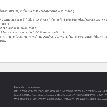
จ็ดดาว) ส่วนใหญ่ใช้เพื่อเพิ่มการโจมตีคุณสมบัติในระหว่างการต่อสู้
การป้องกัน True Yuan ถ้าไม่มีความเร็วก็ One ถ้ามีความเร็วก็ True Yuan หรือแม้แต่ One โดยตรง
ารมังกร
วหลักและมังกรหรือเสือเป็นตัวรอง
ี่ยืดหยุ่น, รวดเร็ว, การเสริมกำลังโต้กลับ, ความแข็งแกร่ง
งพูดถึง จากการโจมตีหลักและการโต้กลับของไป๋เจ๋อในการ PK ในเวอร์ชันปัจจุบันมันก็เป็นตัวเลื
ม้นท์
Privacy policy
|
User Agreement
抵制不良游戏 拒绝盗版游戏 注意自我保护 谨防受骗上当 适度游戏益脑 沉迷游戏伤身 合理安排时间 享受健康
Copyright © 2024 http://immortal.miaoqutimes.com/. All Rights Reserved. 武汉妙趣时光网络科技有限公司 版权所有
地址：湖北省武汉市东湖新技术开发区雄庄路曙光星城D区4号楼2307室 电话：15102795652 邮箱：bd@miaoqutim