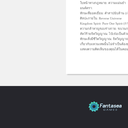
ใบหน้าทางกฎหมาย: ความแม่นยำ
มนต์ตรา:
ทักษะที่ยอดเยี่ยม: คำสาปนับล้าน (เ
ศิลปะภายใน: Reverse Universe
Kingdom Spirit: Pure One Spirit (
ความกล้าหาญของร่างกาย: ขบวนก
สัตว์ร้ายจิตวิญญาณ: ไป๋เจ๋อเป็นตั
ทักษะสิ่งมีชีวิตวิญญาณ: จิตวิญญาณท
เกี่ยวกับแหวนเทพนั้นไม่จำเป็นต้อ
แสดงความคิดเห็นของคุณได้ในคอมเ